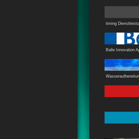
timin
Balle Innova
Wasserauf