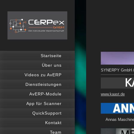
Startseite
Über uns
SYNERPY GmbH / 
Videos zu AvERP
Dienstleistungen
AvERP-Module
www.kaast.de
KA
App für Scanner
QuickSupport
Annas Maschinen
Kontakt
Team