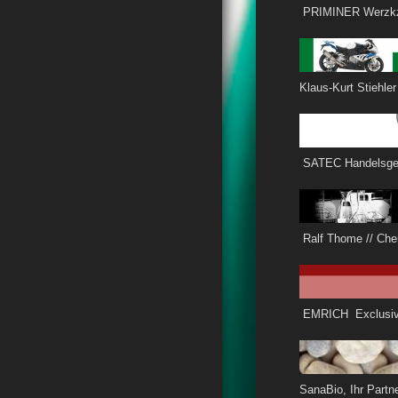
PRIMINER Werzkz
Klaus-Kurt Stiehl
SATEC Handelsge
Ralf Th
EMRIC
SanaBio, I