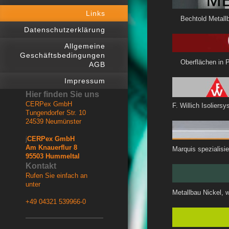
Links
Bechtold Metal
Datenschutzerklärung
Allgemeine
Geschäftsbedingungen
Oberfläc
AGB
Impressum
Hier finden Sie uns
CERPex GmbH
F. Willich Isolie
Tungendorfer Str. 10
24539
Neumünster
j
CERPex GmbH
Am Knauerflur 8
Marquis spezial
95503 Hummeltal
Kontakt
Rufen Sie einfach an
unter
Metallbau Nickel,
+49 04321 539966-0