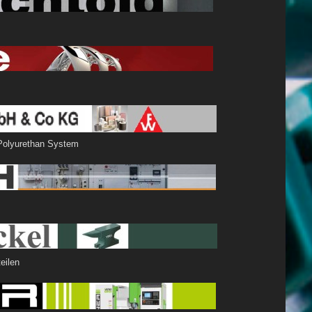
nken)
Polyurethan System
uteilen