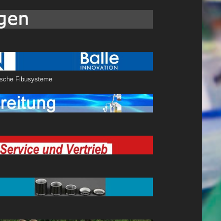
mbH
 mit Anbindung an dänische Fibusysteme
orf)