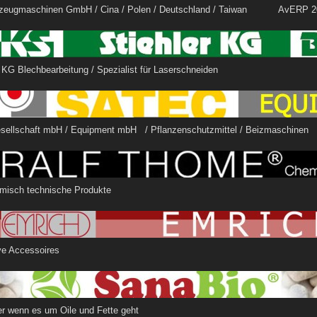
eugmaschinen GmbH / Cina / Polen / Deutschland / Taiwan AvERP 2
er KG Blechbearbeitung / Spezialist für Laserschneiden
sellschaft mbH / Equipment mbH / Pflanzenschutzmittel / Beizmasc
ome // Chemisch technische P
H Exclusive Accessoir
hr Partner wenn es um Oile und Fette geht