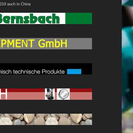
019 auch in China
hinen
rodukte
es