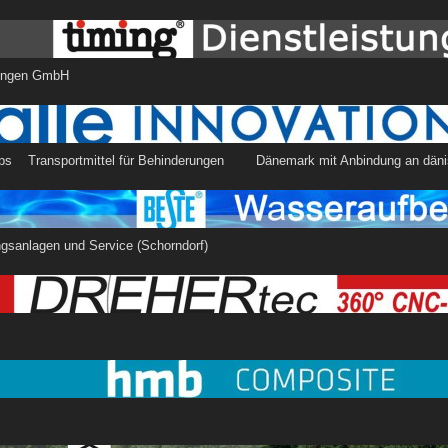
g Dienstleistungen G
tion Aps Transportmittel für Behinderungen Dänemark
bereitungsanlagen und Service (Schornd